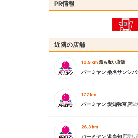
PR情報
近隣の店舗
最も近い店舗
10.9 km
バーミヤン 桑名サンシパ
17.7 km
バーミヤン 愛知弥富店
愛
26.3 km
バーミヤン 港当知店
愛知