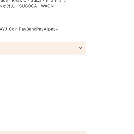
aca・PASMO・Suica・ｍａｎａｃ
はやかけん・SUGOCA・WAON
AY
J-Coin Pay
BankPay
Alipay+