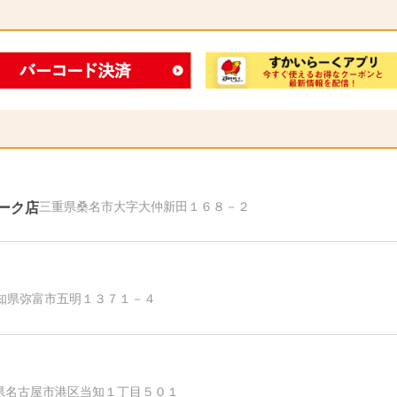
ーク店
三重県桑名市大字大仲新田１６８－２
知県弥富市五明１３７１－４
県名古屋市港区当知１丁目５０１