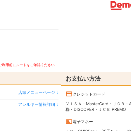
、ご利用前にルートをご確認ください
お支払い方法
店頭メニューページ
›
クレジットカード
ＶＩＳＡ・MasterCard・ＪＣＢ・AME
アレルギー情報詳細
›
聯・DISCOVER・ＪＣＢ PREMO
電子マネー