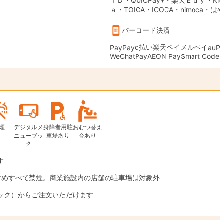
ｉＤ・QUICPay+・楽天Ｅｄｙ・Kit
ａ・TOICA・ICOCA・nimoca・
バーコード決済
d払い
楽天ペイ
メルペイ
PayPay
auP
WeChatPay
AEON Pay
Smart Code
煙
デジタルメ
身障者用駐
おむつ替え
ニューブッ
車場あり
台あり
ク
す
含めすべて禁煙。商業施設内の店舗の駐車場は対象外
ック）からご注文いただけます