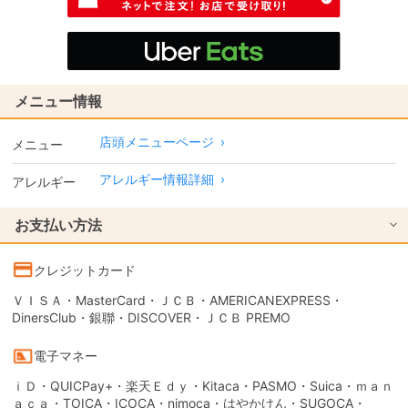
メニュー情報
店頭メニューページ
›
メニュー
アレルギー情報詳細
›
アレルギー
お支払い方法
クレジットカード
ＶＩＳＡ・MasterCard・ＪＣＢ・AMERICANEXPRESS・
DinersClub・銀聯・DISCOVER・ＪＣＢ PREMO
電子マネー
ｉＤ・QUICPay+・楽天Ｅｄｙ・Kitaca・PASMO・Suica・ｍａｎ
ａｃａ・TOICA・ICOCA・nimoca・はやかけん・SUGOCA・