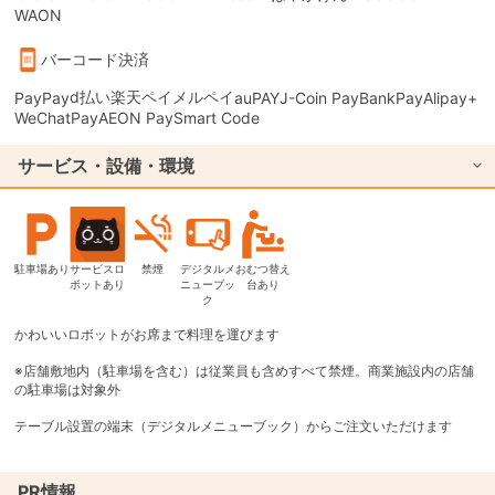
WAON
バーコード決済
d払い
楽天ペイ
メルペイ
PayPay
auPAY
J-Coin Pay
BankPay
Alipay+
WeChatPay
AEON Pay
Smart Code
サービス・設備・環境
駐車場あり
サービスロ
禁煙
デジタルメ
おむつ替え
ボットあり
ニューブッ
台あり
ク
かわいいロボットがお席まで料理を運びます
※店舗敷地内（駐車場を含む）は従業員も含めすべて禁煙。商業施設内の店舗
の駐車場は対象外
テーブル設置の端末（デジタルメニューブック）からご注文いただけます
PR情報