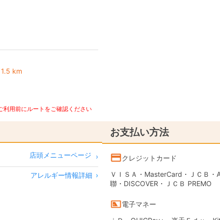
1.5 km
、ご利用前にルートをご確認ください
お支払い方法
店頭メニューページ
クレジットカード
ＶＩＳＡ・MasterCard・ＪＣＢ・AME
アレルギー情報詳細
›
聯・DISCOVER・ＪＣＢ PREMO
電子マネー