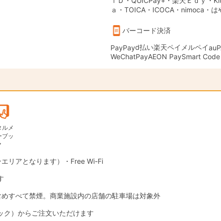
ｉＤ・QUICPay+・楽天Ｅｄｙ・Kit
ａ・TOICA・ICOCA・nimoca・
バーコード決済
d払い
楽天ペイ
メルペイ
PayPay
auP
WeChatPay
AEON Pay
Smart Code
タルメ
ーブッ
ク
エリアとなります）・Free Wi-Fi
す
含めすべて禁煙。商業施設内の店舗の駐車場は対象外
ック）からご注文いただけます