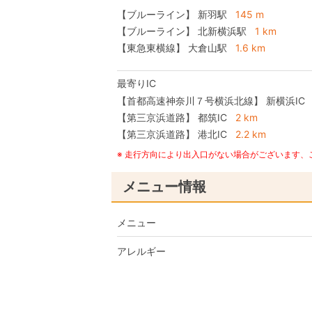
【ブルーライン】 新羽駅
145 m
【ブルーライン】 北新横浜駅
1 km
【東急東横線】 大倉山駅
1.6 km
最寄りIC
【首都高速神奈川７号横浜北線】
新横浜IC
【第三京浜道路】
都筑IC
2 km
【第三京浜道路】
港北IC
2.2 km
※ 走行方向により出入口がない場合がございます
メニュー情報
メニュー
アレルギー