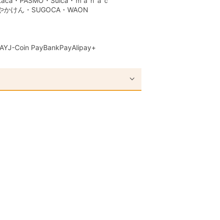
aca・PASMO・Suica・ｍａｎａｃ
はやかけん・SUGOCA・WAON
AY
J-Coin Pay
BankPay
Alipay+