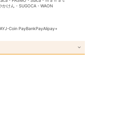
aca・PASMO・Suica・ｍａｎａｃ
はやかけん・SUGOCA・WAON
AY
J-Coin Pay
BankPay
Alipay+