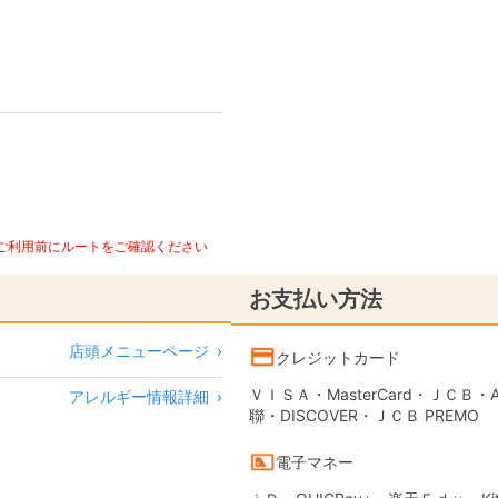
、ご利用前にルートをご確認ください
お支払い方法
店頭メニューページ
›
クレジットカード
ＶＩＳＡ・MasterCard・ＪＣＢ・AME
アレルギー情報詳細
›
聯・DISCOVER・ＪＣＢ PREMO
電子マネー