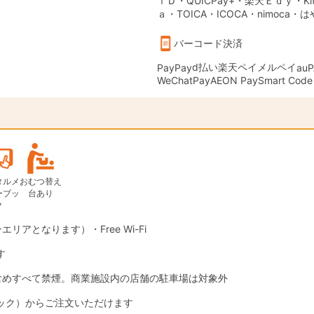
ｉＤ・QUICPay+・楽天Ｅｄｙ・Kit
ａ・TOICA・ICOCA・nimoca・
バーコード決済
d払い
楽天ペイ
メルペイ
PayPay
auP
WeChatPay
AEON Pay
Smart Code
タルメ
おむつ替え
ーブッ
台あり
ク
エリアとなります）・Free Wi-Fi
す
含めすべて禁煙。商業施設内の店舗の駐車場は対象外
ック）からご注文いただけます