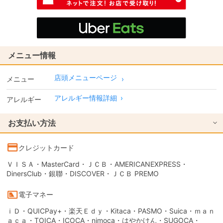
メニュー情報
店頭メニューページ
メニュー
アレルギー情報詳細
›
アレルギー
お支払い方法
クレジットカード
ＶＩＳＡ・MasterCard・ＪＣＢ・AMERICANEXPRESS・
DinersClub・銀聯・DISCOVER・ＪＣＢ PREMO
電子マネー
ｉＤ・QUICPay+・楽天Ｅｄｙ・Kitaca・PASMO・Suica・ｍａｎ
ａｃａ・TOICA・ICOCA・nimoca・はやかけん・SUGOCA・