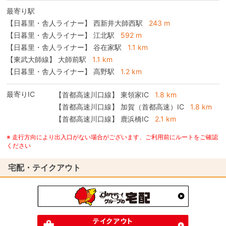
最寄り駅
【日暮里・舎人ライナー】 西新井大師西駅
243 m
【日暮里・舎人ライナー】 江北駅
592 m
【日暮里・舎人ライナー】 谷在家駅
1.1 km
【東武大師線】 大師前駅
1.1 km
【日暮里・舎人ライナー】 高野駅
1.2 km
最寄りIC
【首都高速川口線】
東領家IC
1.8 km
【首都高速川口線】
加賀（首都高速）IC
1.8 km
【首都高速川口線】
鹿浜橋IC
2.1 km
※ 走行方向により出入口がない場合がございます、ご利用前にルートをご確認
ください
宅配・テイクアウト