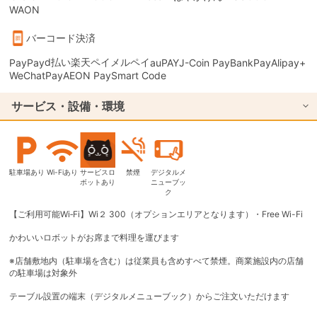
WAON
バーコード決済
d払い
楽天ペイ
メルペイ
PayPay
auPAY
J-Coin Pay
BankPay
Alipay+
WeChatPay
AEON Pay
Smart Code
サービス・設備・環境
駐車場あり
Wi-Fiあり
サービスロ
禁煙
デジタルメ
ボットあり
ニューブッ
ク
【ご利用可能Wi‐Fi】Wi２ 300（オプションエリアとなります）・Free Wi-Fi
かわいいロボットがお席まで料理を運びます
※店舗敷地内（駐車場を含む）は従業員も含めすべて禁煙。商業施設内の店舗
の駐車場は対象外
テーブル設置の端末（デジタルメニューブック）からご注文いただけます