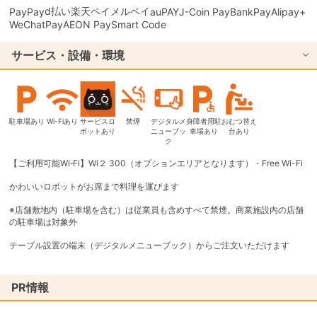
d払い
楽天ペイ
メルペイ
PayPay
auPAY
J-Coin Pay
BankPay
Alipay+
WeChatPay
AEON Pay
Smart Code
サービス・設備・環境
駐車場あり
Wi-Fiあり
サービスロ
禁煙
デジタルメ
身障者用駐
おむつ替え
ボットあり
ニューブッ
車場あり
台あり
ク
【ご利用可能Wi‐Fi】Wi２ 300（オプションエリアとなります）・Free Wi-Fi
かわいいロボットがお席まで料理を運びます
※店舗敷地内（駐車場を含む）は従業員も含めすべて禁煙。商業施設内の店舗
の駐車場は対象外
テーブル設置の端末（デジタルメニューブック）からご注文いただけます
PR情報