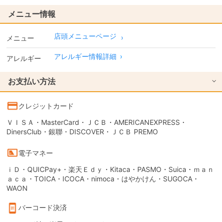
メニュー情報
店頭メニューページ
メニュー
アレルギー情報詳細
›
アレルギー
お支払い方法
クレジットカード
ＶＩＳＡ・MasterCard・ＪＣＢ・AMERICANEXPRESS・
DinersClub・銀聯・DISCOVER・ＪＣＢ PREMO
電子マネー
ｉＤ・QUICPay+・楽天Ｅｄｙ・Kitaca・PASMO・Suica・ｍａｎ
ａｃａ・TOICA・ICOCA・nimoca・はやかけん・SUGOCA・
WAON
バーコード決済