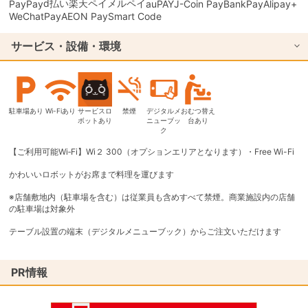
d払い
楽天ペイ
メルペイ
PayPay
auPAY
J-Coin Pay
BankPay
Alipay+
WeChatPay
AEON Pay
Smart Code
サービス・設備・環境
駐車場あり
Wi-Fiあり
サービスロ
禁煙
デジタルメ
おむつ替え
ボットあり
ニューブッ
台あり
ク
【ご利用可能Wi‐Fi】Wi２ 300（オプションエリアとなります）・Free Wi-Fi
かわいいロボットがお席まで料理を運びます
※店舗敷地内（駐車場を含む）は従業員も含めすべて禁煙。商業施設内の店舗
の駐車場は対象外
テーブル設置の端末（デジタルメニューブック）からご注文いただけます
PR情報