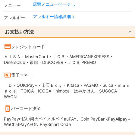
店頭メニューページ
メニュー
アレルギー情報詳細
›
アレルギー
お支払い方法
クレジットカード
ＶＩＳＡ・MasterCard・ＪＣＢ・AMERICANEXPRESS・
DinersClub・銀聯・DISCOVER・ＪＣＢ PREMO
電子マネー
ｉＤ・QUICPay+・楽天Ｅｄｙ・Kitaca・PASMO・Suica・ｍａｎ
ａｃａ・TOICA・ICOCA・nimoca・はやかけん・SUGOCA・
WAON
バーコード決済
d払い
楽天ペイ
メルペイ
PayPay
auPAY
J-Coin Pay
BankPay
Alipay+
WeChatPay
AEON Pay
Smart Code