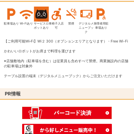
駐車場あり
Wi-Fiあり
サービスロ
車椅子入店
禁煙
デジタルメ
身障者用駐
ボットあり
可
ニューブッ
車場あり
ク
【ご利用可能Wi‐Fi】Wi２ 300（オプションエリアとなります）・Free Wi-Fi
かわいいロボットがお席まで料理を運びます
※店舗敷地内（駐車場を含む）は従業員も含めすべて禁煙。商業施設内の店舗
の駐車場は対象外
テーブル設置の端末（デジタルメニューブック）からご注文いただけます
PR情報