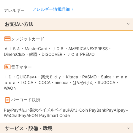
アレルギー情報詳細
›
アレルギー
お支払い方法
クレジットカード
ＶＩＳＡ・MasterCard・ＪＣＢ・AMERICANEXPRESS・
DinersClub・銀聯・DISCOVER・ＪＣＢ PREMO
電子マネー
ｉＤ・QUICPay+・楽天Ｅｄｙ・Kitaca・PASMO・Suica・ｍａｎ
ａｃａ・TOICA・ICOCA・nimoca・はやかけん・SUGOCA・
WAON
バーコード決済
d払い
楽天ペイ
メルペイ
PayPay
auPAY
J-Coin Pay
BankPay
Alipay+
WeChatPay
AEON Pay
Smart Code
サービス・設備・環境