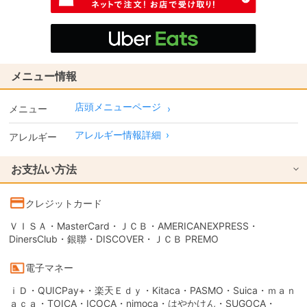
メニュー情報
店頭メニューページ
メニュー
アレルギー情報詳細
›
アレルギー
お支払い方法
クレジットカード
ＶＩＳＡ・MasterCard・ＪＣＢ・AMERICANEXPRESS・
DinersClub・銀聯・DISCOVER・ＪＣＢ PREMO
電子マネー
ｉＤ・QUICPay+・楽天Ｅｄｙ・Kitaca・PASMO・Suica・ｍａｎ
ａｃａ・TOICA・ICOCA・nimoca・はやかけん・SUGOCA・