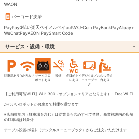
WAON
バーコード決済
d払い
楽天ペイ
メルペイ
PayPay
auPAY
J-Coin Pay
BankPay
Alipay+
WeChatPay
AEON Pay
Smart Code
サービス・設備・環境
駐車場あり
Wi-Fiあり
サービスロ
禁煙
多目的トイ
デジタルメ
おむつ替え
ボットあり
レあり
ニューブッ
台あり
ク
【ご利用可能Wi‐Fi】Wi２ 300（オプションエリアとなります）・Free Wi-Fi
かわいいロボットがお席まで料理を運びます
※店舗敷地内（駐車場を含む）は従業員も含めすべて禁煙。商業施設内の店舗
の駐車場は対象外
テーブル設置の端末（デジタルメニューブック）からご注文いただけます