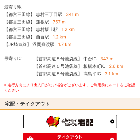
最寄り駅
【都営三田線】 志村三丁目駅
341 m
【都営三田線】 蓮根駅
757 m
【都営三田線】 志村坂上駅
1.2 km
【都営三田線】 西台駅
1.2 km
【JR埼京線】 浮間舟渡駅
1.7 km
最寄りIC
【首都高速５号池袋線】
中台IC
347 m
【首都高速５号池袋線】
板橋本町IC
2.6 km
【首都高速５号池袋線】
高島平IC
3.1 km
※ 走行方向により出入口がない場合がございます、ご利用前にルートをご確認
ください
宅配・テイクアウト