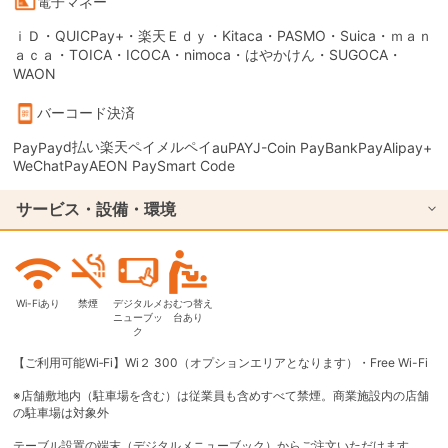
電子マネー
ｉＤ・QUICPay+・楽天Ｅｄｙ・Kitaca・PASMO・Suica・ｍａｎ
ａｃａ・TOICA・ICOCA・nimoca・はやかけん・SUGOCA・
WAON
バーコード決済
d払い
楽天ペイ
メルペイ
PayPay
auPAY
J-Coin Pay
BankPay
Alipay+
WeChatPay
AEON Pay
Smart Code
サービス・設備・環境
Wi-Fiあり
禁煙
デジタルメ
おむつ替え
ニューブッ
台あり
ク
【ご利用可能Wi‐Fi】Wi２ 300（オプションエリアとなります）・Free Wi-Fi
※店舗敷地内（駐車場を含む）は従業員も含めすべて禁煙。商業施設内の店舗
の駐車場は対象外
テーブル設置の端末（デジタルメニューブック）からご注文いただけます