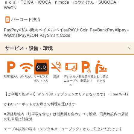
ａｃａ・TOICA・ICOCA・nimoca・はやかけん・SUGOCA・
WAON
バーコード決済
d払い
楽天ペイ
メルペイ
PayPay
auPAY
J-Coin Pay
BankPay
Alipay+
WeChatPay
AEON Pay
Smart Code
サービス・設備・環境
駐車場あり
Wi-Fiあり
サービスロ
禁煙
デジタルメ
身障者用駐
おむつ替え
ボットあり
ニューブッ
車場あり
台あり
ク
【ご利用可能Wi‐Fi】Wi２ 300（オプションエリアとなります）・Free Wi-Fi
かわいいロボットがお席まで料理を運びます
※店舗敷地内（駐車場を含む）は従業員も含めすべて禁煙。商業施設内の店舗
の駐車場は対象外
テーブル設置の端末（デジタルメニューブック）からご注文いただけます