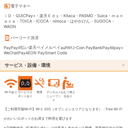
電子マネー
ｉＤ・QUICPay+・楽天Ｅｄｙ・Kitaca・PASMO・Suica・ｍａｎ
ａｃａ・TOICA・ICOCA・nimoca・はやかけん・SUGOCA・
WAON
バーコード決済
d払い
楽天ペイ
メルペイ
PayPay
auPAY
J-Coin Pay
BankPay
Alipay+
WeChatPay
AEON Pay
Smart Code
サービス・設備・環境
Wi-Fiあり
サービスロ
禁煙
デジタルメ
おむつ替え
ボットあり
ニューブッ
台あり
ク
【ご利用可能Wi‐Fi】Wi２ 300（オプションエリアとなります）・Free Wi-Fi
かわいいロボットがお席まで料理を運びます
※店舗敷地内（駐車場を含む）は従業員も含めすべて禁煙。商業施設内の店舗