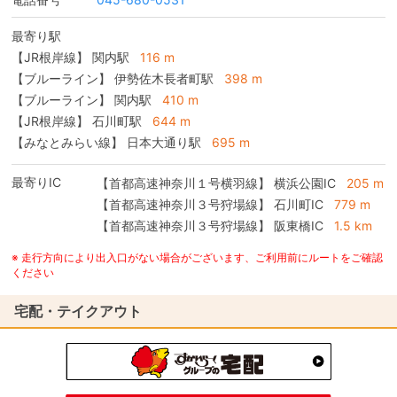
最寄り駅
【JR根岸線】 関内駅
116 m
【ブルーライン】 伊勢佐木長者町駅
398 m
【ブルーライン】 関内駅
410 m
【JR根岸線】 石川町駅
644 m
【みなとみらい線】 日本大通り駅
695 m
最寄りIC
【首都高速神奈川１号横羽線】
横浜公園IC
205 m
【首都高速神奈川３号狩場線】
石川町IC
779 m
【首都高速神奈川３号狩場線】
阪東橋IC
1.5 km
※ 走行方向により出入口がない場合がございます、ご利用前にルートをご確認
ください
宅配・テイクアウト