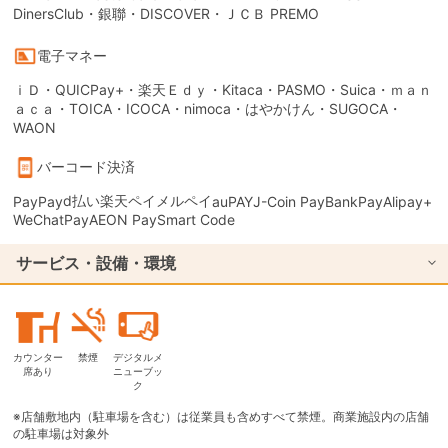
DinersClub・銀聯・DISCOVER・ＪＣＢ PREMO
電子マネー
ｉＤ・QUICPay+・楽天Ｅｄｙ・Kitaca・PASMO・Suica・ｍａｎ
ａｃａ・TOICA・ICOCA・nimoca・はやかけん・SUGOCA・
WAON
バーコード決済
d払い
楽天ペイ
メルペイ
PayPay
auPAY
J-Coin Pay
BankPay
Alipay+
WeChatPay
AEON Pay
Smart Code
サービス・設備・環境
カウンター
禁煙
デジタルメ
席あり
ニューブッ
ク
※店舗敷地内（駐車場を含む）は従業員も含めすべて禁煙。商業施設内の店舗
の駐車場は対象外