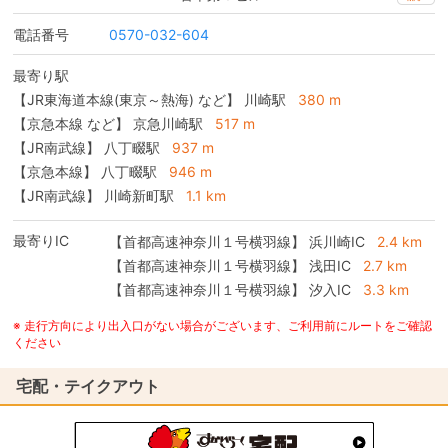
電話番号
0570-032-604
最寄り駅
【JR東海道本線(東京～熱海) など】 川崎駅
380 m
【京急本線 など】 京急川崎駅
517 m
【JR南武線】 八丁畷駅
937 m
【京急本線】 八丁畷駅
946 m
【JR南武線】 川崎新町駅
1.1 km
最寄りIC
【首都高速神奈川１号横羽線】
浜川崎IC
2.4 km
【首都高速神奈川１号横羽線】
浅田IC
2.7 km
【首都高速神奈川１号横羽線】
汐入IC
3.3 km
※ 走行方向により出入口がない場合がございます、ご利用前にルートをご確認
ください
宅配・テイクアウト