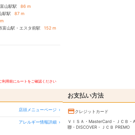
 富山駅駅
86 m
山駅駅
87 m
 m
電鉄富山駅・エスタ前駅
152 m
、ご利用前にルートをご確認ください
お支払い方法
店頭メニューページ
›
クレジットカード
ＶＩＳＡ・MasterCard・ＪＣＢ・AME
アレルギー情報詳細
›
聯・DISCOVER・ＪＣＢ PREMO