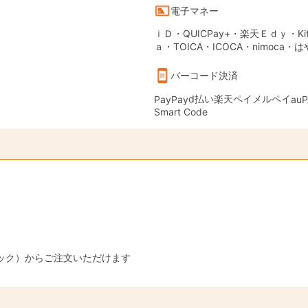
電子マネー
ｉＤ・QUICPay+・楽天Ｅｄｙ・Kit
ａ・TOICA・ICOCA・nimoca・
バーコード決済
d払い
楽天ペイ
メルペイ
PayPay
auP
Smart Code
ック）からご注文いただけます