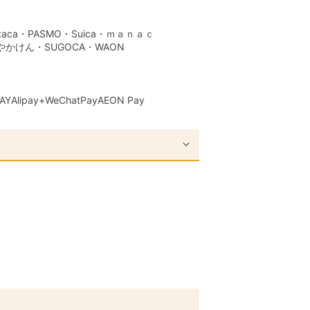
aca・PASMO・Suica・ｍａｎａｃ
はやかけん・SUGOCA・WAON
AY
Alipay+
WeChatPay
AEON Pay