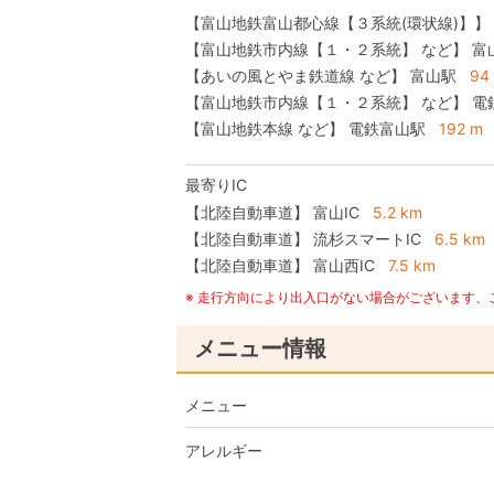
【富山地鉄富山都心線【３系統(環状線)】】
【富山地鉄市内線【１・２系統】 など】 富
【あいの風とやま鉄道線 など】 富山駅
94
【富山地鉄市内線【１・２系統】 など】 
【富山地鉄本線 など】 電鉄富山駅
192 m
最寄りIC
【北陸自動車道】
富山IC
5.2 km
【北陸自動車道】
流杉スマートIC
6.5 km
【北陸自動車道】
富山西IC
7.5 km
※ 走行方向により出入口がない場合がございます
メニュー情報
メニュー
アレルギー