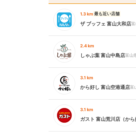
最も近い店舗
1.3 km
ザ ブッフェ 富山大和店
富
2.4 km
しゃぶ葉 富山中島店
富山
3.1 km
から好し 富山空港通店
富
3.1 km
ガスト 富山荒川店（から