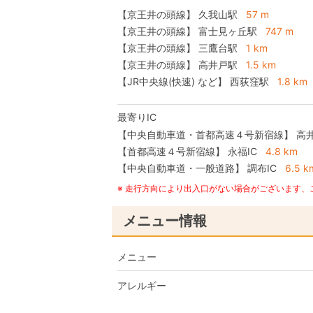
【京王井の頭線】 久我山駅
57 m
【京王井の頭線】 富士見ヶ丘駅
747 m
【京王井の頭線】 三鷹台駅
1 km
【京王井の頭線】 高井戸駅
1.5 km
【JR中央線(快速) など】 西荻窪駅
1.8 km
最寄りIC
【中央自動車道・首都高速４号新宿線】
高井
【首都高速４号新宿線】
永福IC
4.8 km
【中央自動車道・一般道路】
調布IC
6.5 k
※ 走行方向により出入口がない場合がございます
メニュー情報
メニュー
アレルギー