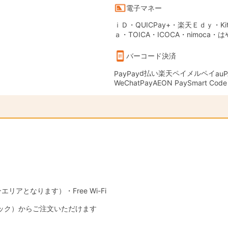
電子マネー
ｉＤ・QUICPay+・楽天Ｅｄｙ・Kit
ａ・TOICA・ICOCA・nimoca・
バーコード決済
d払い
楽天ペイ
メルペイ
PayPay
auP
WeChatPay
AEON Pay
Smart Code
エリアとなります）・Free Wi-Fi
ック）からご注文いただけます