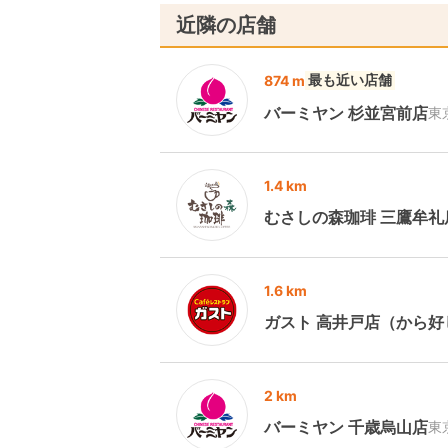
近隣の店舗
最も近い店舗
874 m
バーミヤン 杉並宮前店
東
1.4 km
むさしの森珈琲 三鷹牟礼
1.6 km
ガスト 高井戸店（から好
2 km
バーミヤン 千歳烏山店
東