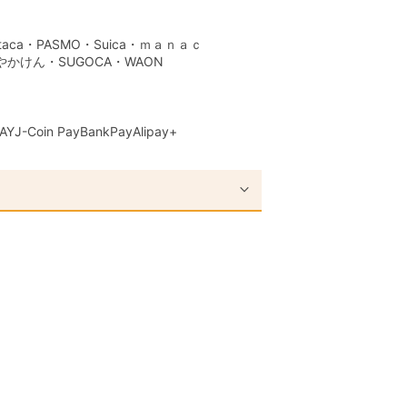
aca・PASMO・Suica・ｍａｎａｃ
はやかけん・SUGOCA・WAON
AY
J-Coin Pay
BankPay
Alipay+