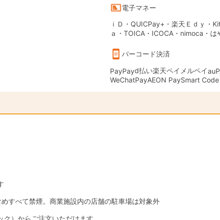
電子マネー
ｉＤ・QUICPay+・楽天Ｅｄｙ・Kit
ａ・TOICA・ICOCA・nimoca・
バーコード決済
d払い
楽天ペイ
メルペイ
PayPay
auP
WeChatPay
AEON Pay
Smart Code
す
含めすべて禁煙。商業施設内の店舗の駐車場は対象外
ック）からご注文いただけます