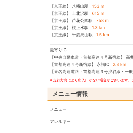
【京王線】 八幡山駅
153 m
【京王線】 上北沢駅
615 m
【京王線】 芦花公園駅
758 m
【京王線】 桜上水駅
1.3 km
【京王線】 千歳烏山駅
1.5 km
最寄りIC
【中央自動車道・首都高速４号新宿線】
高井
【首都高速４号新宿線】
永福IC
2.8 km
【東名高速道路・首都高速３号渋谷線・一般
※ 走行方向により出入口がない場合がございます
メニュー情報
メニュー
アレルギー