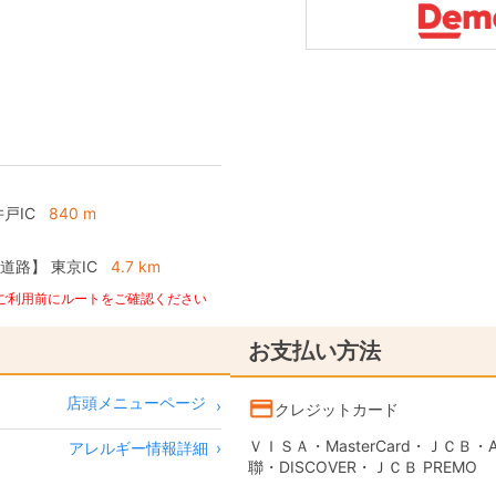
戸IC
840 m
道路】
東京IC
4.7 km
、ご利用前にルートをご確認ください
お支払い方法
店頭メニューページ
クレジットカード
ＶＩＳＡ・MasterCard・ＪＣＢ・AME
アレルギー情報詳細
›
聯・DISCOVER・ＪＣＢ PREMO