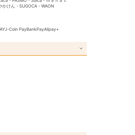
aca・PASMO・Suica・ｍａｎａｃ
はやかけん・SUGOCA・WAON
AY
J-Coin Pay
BankPay
Alipay+