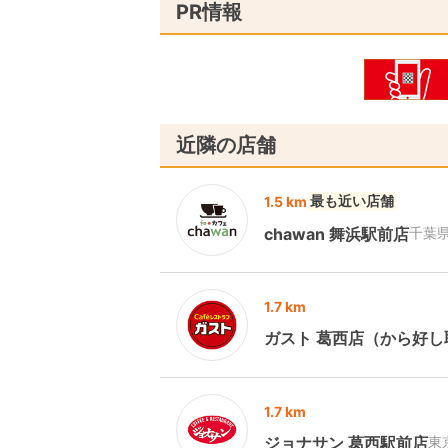
PR情報
近隣の店舗
最も近い店舗
1.5 km
chawan 舞浜駅前店
千葉
1.7 km
ガスト 葛西店（から好し
1.7 km
ジョナサン 葛西駅前店
東