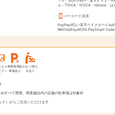
ｉＤ・QUICPay+・楽天Ｅｄｙ・Kit
ａ・TOICA・ICOCA・nimoca・
バーコード決済
d払い
楽天ペイ
メルペイ
PayPay
auP
WeChatPay
AEON Pay
Smart Code
タルメ
身障者用駐
おむつ替え
ーブッ
車場あり
台あり
ク
す
含めすべて禁煙。商業施設内の店舗の駐車場は対象外
ック）からご注文いただけます