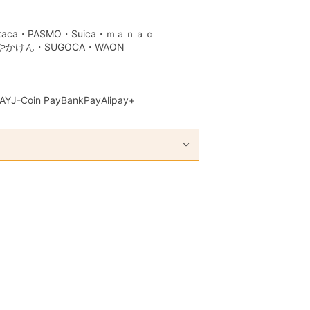
aca・PASMO・Suica・ｍａｎａｃ
はやかけん・SUGOCA・WAON
AY
J-Coin Pay
BankPay
Alipay+