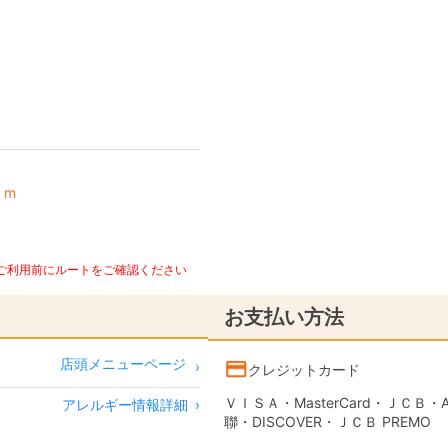
 m
、ご利用前にルートをご確認ください
お支払い方法
店頭メニューページ
クレジットカード
ＶＩＳＡ・MasterCard・ＪＣＢ・AME
アレルギー情報詳細
›
聯・DISCOVER・ＪＣＢ PREMO