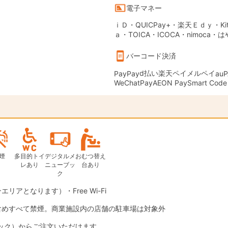
電子マネー
ｉＤ・QUICPay+・楽天Ｅｄｙ・Kit
ａ・TOICA・ICOCA・nimoca・
バーコード決済
d払い
楽天ペイ
メルペイ
PayPay
auP
WeChatPay
AEON Pay
Smart Code
煙
多目的トイ
デジタルメ
おむつ替え
レあり
ニューブッ
台あり
ク
エリアとなります）・Free Wi-Fi
含めすべて禁煙。商業施設内の店舗の駐車場は対象外
ック）からご注文いただけます