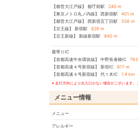
【都営大江戸線】 都庁前駅
240 m
【東京メトロ丸ノ内線】 西新宿駅
401 m
【都営大江戸線】 西新宿五丁目駅
556 m
【京王線】 新宿駅
829 m
【京王新線】 新線新宿駅
840 m
最寄りIC
【首都高速中央環状線】
中野長者橋IC
763
【首都高速４号新宿線】
新宿IC
817 m
【首都高速４号新宿線】
代々木IC
1.4 km
※ 走行方向により出入口がない場合がございます
メニュー情報
メニュー
アレルギー