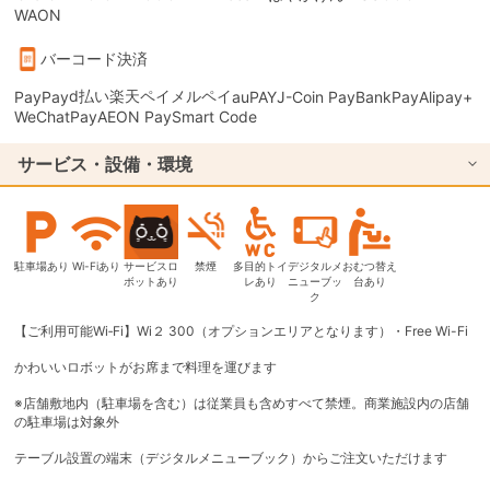
WAON
バーコード決済
d払い
楽天ペイ
メルペイ
PayPay
auPAY
J-Coin Pay
BankPay
Alipay+
WeChatPay
AEON Pay
Smart Code
サービス・設備・環境
駐車場あり
Wi-Fiあり
サービスロ
禁煙
多目的トイ
デジタルメ
おむつ替え
ボットあり
レあり
ニューブッ
台あり
ク
【ご利用可能Wi‐Fi】Wi２ 300（オプションエリアとなります）・Free Wi-Fi
かわいいロボットがお席まで料理を運びます
※店舗敷地内（駐車場を含む）は従業員も含めすべて禁煙。商業施設内の店舗
の駐車場は対象外
テーブル設置の端末（デジタルメニューブック）からご注文いただけます