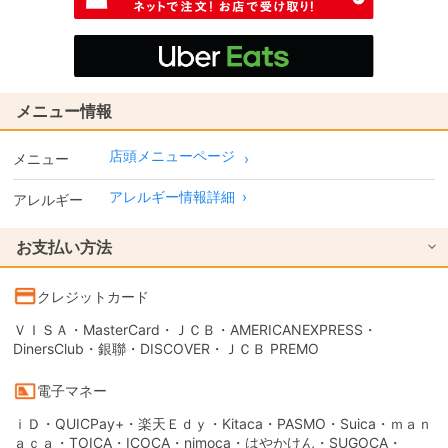
メニュー情報
店頭メニューページ
メニュー
アレルギー情報詳細
›
アレルギー
お支払い方法
クレジットカード
ＶＩＳＡ・MasterCard・ＪＣＢ・AMERICANEXPRESS・
DinersClub・銀聯・DISCOVER・ＪＣＢ PREMO
電子マネー
ｉＤ・QUICPay+・楽天Ｅｄｙ・Kitaca・PASMO・Suica・ｍａｎ
ａｃａ・TOICA・ICOCA・nimoca・はやかけん・SUGOCA・