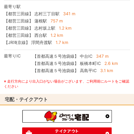
最寄り駅
【都営三田線】 志村三丁目駅
341 m
【都営三田線】 蓮根駅
757 m
【都営三田線】 志村坂上駅
1.2 km
【都営三田線】 西台駅
1.2 km
【JR埼京線】 浮間舟渡駅
1.7 km
最寄りIC
【首都高速５号池袋線】
中台IC
347 m
【首都高速５号池袋線】
板橋本町IC
2.6 km
【首都高速５号池袋線】
高島平IC
3.1 km
※ 走行方向により出入口がない場合がございます、ご利用前にルートをご確認
ください
宅配・テイクアウト