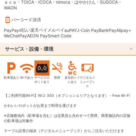
ａｃａ・TOICA・ICOCA・nimoca・はやかけん・SUGOCA・
WAON
バーコード決済
d払い
楽天ペイ
メルペイ
PayPay
auPAY
J-Coin Pay
BankPay
Alipay+
WeChatPay
AEON Pay
Smart Code
サービス・設備・環境
駐車場あり
Wi-Fiあり
サービスロ
禁煙
多目的トイ
デジタルメ
ボットあり
レあり
ニューブッ
ク
【ご利用可能Wi‐Fi】Wi２ 300（オプションエリアとなります）・Free Wi-Fi
かわいいロボットがお席まで料理を運びます
※店舗敷地内（駐車場を含む）は従業員も含めすべて禁煙。商業施設内の店舗
の駐車場は対象外
テーブル設置の端末（デジタルメニューブック）からご注文いただけます