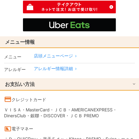
メニュー情報
店頭メニューページ
›
メニュー
アレルギー情報詳細
›
アレルギー
お支払い方法
クレジットカード
ＶＩＳＡ・MasterCard・ＪＣＢ・AMERICANEXPRESS・
DinersClub・銀聯・DISCOVER・ＪＣＢ PREMO
電子マネー
ｉＤ・QUICPay+・楽天Ｅｄｙ・Kitaca・PASMO・Suica・ｍａｎ