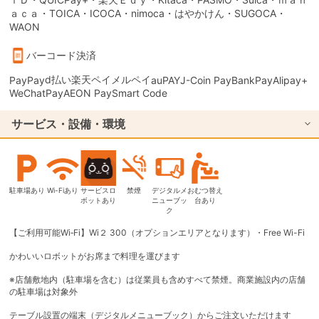
ａｃａ・TOICA・ICOCA・nimoca・はやかけん・SUGOCA・
WAON
バーコード決済
d払い
楽天ペイ
メルペイ
PayPay
auPAY
J-Coin Pay
BankPay
Alipay+
WeChatPay
AEON Pay
Smart Code
サービス・設備・環境
駐車場あり
Wi-Fiあり
サービスロ
禁煙
デジタルメ
おむつ替え
ボットあり
ニューブッ
台あり
ク
【ご利用可能Wi‐Fi】Wi２ 300（オプションエリアとなります）・Free Wi-Fi
かわいいロボットがお席まで料理を運びます
※店舗敷地内（駐車場を含む）は従業員も含めすべて禁煙。商業施設内の店舗
の駐車場は対象外
テーブル設置の端末（デジタルメニューブック）からご注文いただけます