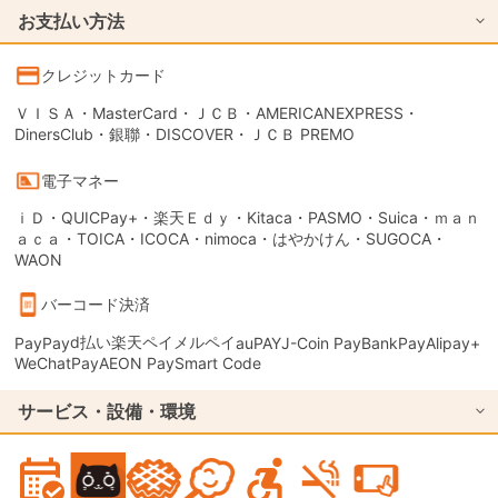
お支払い方法
クレジットカード
ＶＩＳＡ・MasterCard・ＪＣＢ・AMERICANEXPRESS・
DinersClub・銀聯・DISCOVER・ＪＣＢ PREMO
電子マネー
ｉＤ・QUICPay+・楽天Ｅｄｙ・Kitaca・PASMO・Suica・ｍａｎ
ａｃａ・TOICA・ICOCA・nimoca・はやかけん・SUGOCA・
WAON
バーコード決済
d払い
楽天ペイ
メルペイ
PayPay
auPAY
J-Coin Pay
BankPay
Alipay+
WeChatPay
AEON Pay
Smart Code
サービス・設備・環境