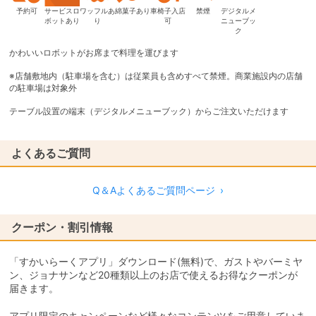
予約可
サービスロ
ワッフルあ
綿菓子あり
車椅子入店
禁煙
デジタルメ
ボットあり
り
可
ニューブッ
ク
かわいいロボットがお席まで料理を運びます
※店舗敷地内（駐車場を含む）は従業員も含めすべて禁煙。商業施設内の店舗
の駐車場は対象外
テーブル設置の端末（デジタルメニューブック）からご注文いただけます
よくあるご質問
Q＆Aよくあるご質問ページ
›
クーポン・割引情報
「すかいらーくアプリ」ダウンロード(無料)で、ガストやバーミヤ
ン、ジョナサンなど20種類以上のお店で使えるお得なクーポンが
届きます。
アプリ限定のキャンペーンなど様々なコンテンツをご用意していま