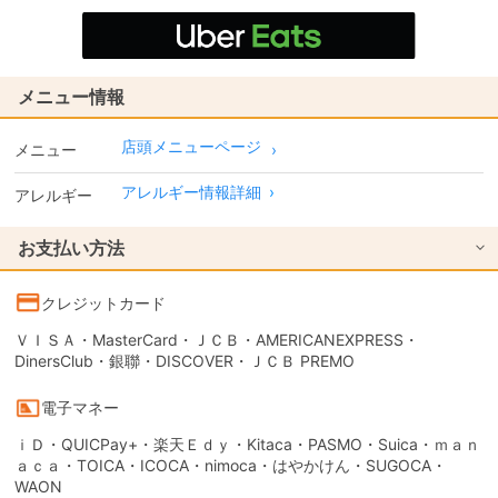
メニュー情報
店頭メニューページ
メニュー
アレルギー情報詳細
›
アレルギー
お支払い方法
クレジットカード
ＶＩＳＡ・MasterCard・ＪＣＢ・AMERICANEXPRESS・
DinersClub・銀聯・DISCOVER・ＪＣＢ PREMO
電子マネー
ｉＤ・QUICPay+・楽天Ｅｄｙ・Kitaca・PASMO・Suica・ｍａｎ
ａｃａ・TOICA・ICOCA・nimoca・はやかけん・SUGOCA・
WAON