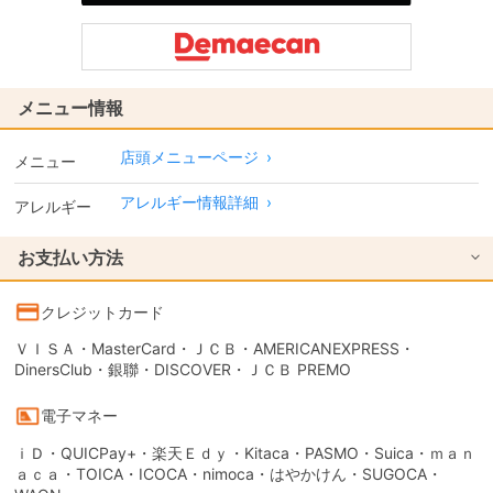
メニュー情報
店頭メニューページ
›
メニュー
アレルギー情報詳細
›
アレルギー
お支払い方法
クレジットカード
ＶＩＳＡ・MasterCard・ＪＣＢ・AMERICANEXPRESS・
DinersClub・銀聯・DISCOVER・ＪＣＢ PREMO
電子マネー
ｉＤ・QUICPay+・楽天Ｅｄｙ・Kitaca・PASMO・Suica・ｍａｎ
ａｃａ・TOICA・ICOCA・nimoca・はやかけん・SUGOCA・