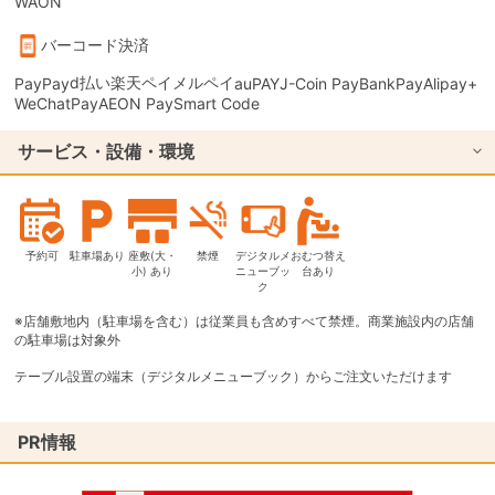
WAON
バーコード決済
d払い
楽天ペイ
メルペイ
PayPay
auPAY
J-Coin Pay
BankPay
Alipay+
WeChatPay
AEON Pay
Smart Code
サービス・設備・環境
予約可
駐車場あり
座敷(大・
禁煙
デジタルメ
おむつ替え
小) あり
ニューブッ
台あり
ク
※店舗敷地内（駐車場を含む）は従業員も含めすべて禁煙。商業施設内の店舗
の駐車場は対象外
テーブル設置の端末（デジタルメニューブック）からご注文いただけます
PR情報