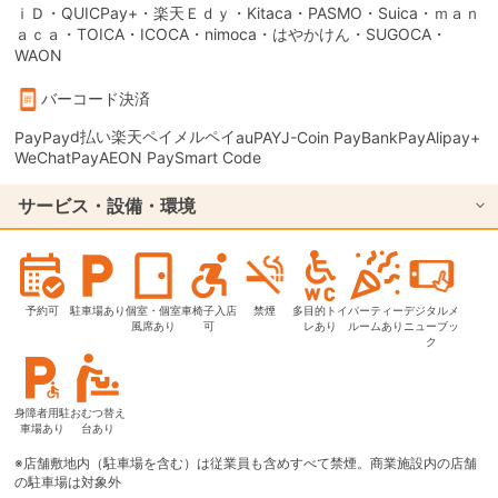
ｉＤ・QUICPay+・楽天Ｅｄｙ・Kitaca・PASMO・Suica・ｍａｎ
ａｃａ・TOICA・ICOCA・nimoca・はやかけん・SUGOCA・
WAON
バーコード決済
d払い
楽天ペイ
メルペイ
PayPay
auPAY
J-Coin Pay
BankPay
Alipay+
WeChatPay
AEON Pay
Smart Code
サービス・設備・環境
予約可
駐車場あり
個室・個室
車椅子入店
禁煙
多目的トイ
パーティー
デジタルメ
風席あり
可
レあり
ルームあり
ニューブッ
ク
身障者用駐
おむつ替え
車場あり
台あり
※店舗敷地内（駐車場を含む）は従業員も含めすべて禁煙。商業施設内の店舗
の駐車場は対象外