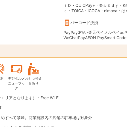
ｉＤ・QUICPay+・楽天Ｅｄｙ・Kit
ａ・TOICA・ICOCA・nimoca・
バーコード決済
d払い
楽天ペイ
メルペイ
PayPay
auP
WeChatPay
AEON Pay
Smart Code
煙
デジタルメ
おむつ替え
ニューブッ
台あり
ク
エリアとなります）・Free Wi-Fi
す
含めすべて禁煙。商業施設内の店舗の駐車場は対象外