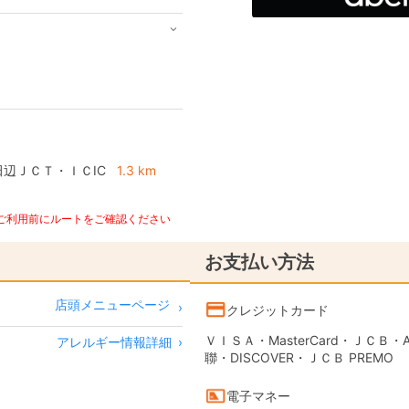
辺ＪＣＴ・ＩＣIC
1.3 km
、ご利用前にルートをご確認ください
お支払い方法
店頭メニューページ
クレジットカード
ＶＩＳＡ・MasterCard・ＪＣＢ・AME
アレルギー情報詳細
›
聯・DISCOVER・ＪＣＢ PREMO
電子マネー