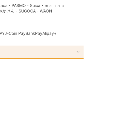
aca・PASMO・Suica・ｍａｎａｃ
はやかけん・SUGOCA・WAON
AY
J-Coin Pay
BankPay
Alipay+