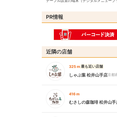
テーブル設置の端末（デジタルメニューブ
PR情報
近隣の店舗
最も近い店舗
325 m
しゃぶ葉 松井山手店
京都
416 m
むさしの森珈琲 松井山手